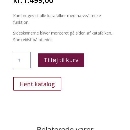
kr.
1.499,00
Kan bruges til alle katafalker med hæve/sænke
funktion.
Sideskinnerne bliver monteret på siden af katafalken.
Som vidst på billedet.
Sideskinner
Tilføj til kurv
antal
Hent katalog
Relaterede varer