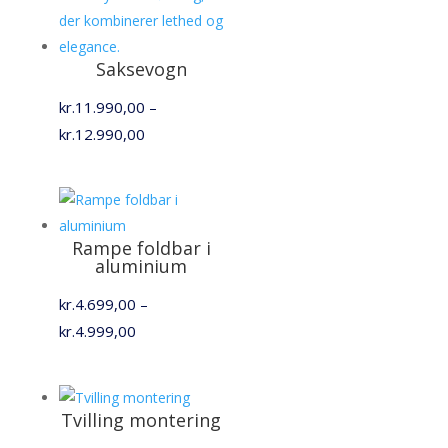
Saksevogn
kr.
11.990,00
–
Prisinterval:
kr.
12.990,00
kr.11.990,00
til
kr.12.990,00
Rampe foldbar i
aluminium
kr.
4.699,00
–
Prisinterval:
kr.
4.999,00
kr.4.699,00
til
kr.4.999,00
Tvilling montering