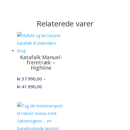
Relaterede varer
Katafalk Manuel-
fremtræk –
Highline
kr.
37.990,00
–
Prisinterval:
kr.
41.990,00
kr.37.990,00
til
kr.41.990,00