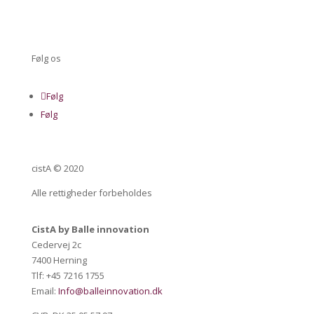
Følg os
Følg
Følg
cistA © 2020
Alle rettigheder forbeholdes
CistA by Balle innovation
Cedervej 2c
7400 Herning
Tlf: +45 7216 1755
Email:
Info@balleinnovation.dk