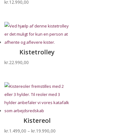
kr.
12.990,00
Kistetrolley
kr.
22.990,00
Kistereol
Prisinterval:
kr.
1.499,00
–
kr.
19.990,00
kr.1.499,00