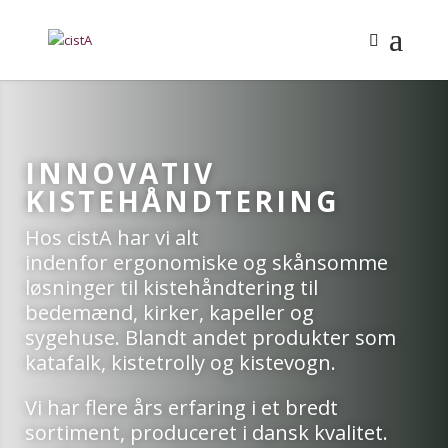
INNOVATIV
KISTEHÅNDTERING
Hos cistA har vi alt
indenfor
ergonomiske og skånsomme
løsninger til kistehåndtering til
bedemænd, kirker, kapeller og
sygehuse.
Blandt andet produkter som
katafalk, kistetrolly og kistevog
n.
Vi har flere års erfaring i et bredt
sortiment, produceret i dansk kvalitet.