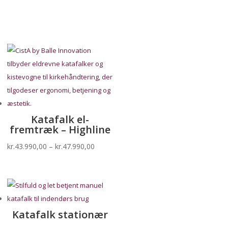
produkter
Katafalk el-
fremtræk – Highline
Prisinterval:
kr.
43.990,00
–
kr.
47.990,00
kr.43.990,00
til
kr.47.990,00
Katafalk stationær