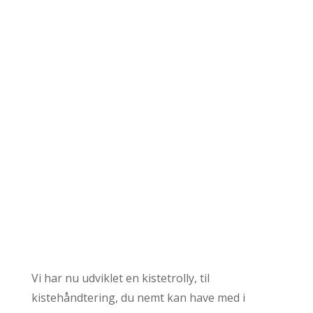
til
kr.19.990,00
Nu er cistA klar
med en lækker
nyhed
Vi har nu udviklet en kistetrolly, til
kistehåndtering, du nemt kan have med i