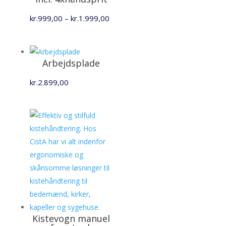
Prisinterval:
kr.
999,00
–
kr.
1.999,00
kr.999,00
til
kr.1.999,00
Arbejdsplade
kr.
2.899,00
Kistevogn manuel