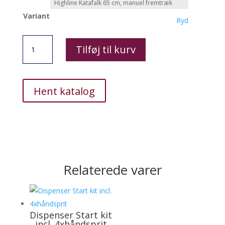
Variant
Ryd
Katafalk
Tilføj til kurv
Manuel-
fremtræk
-
Highline
Hent katalog
antal
Relaterede varer
Dispenser Start kit
incl. 4xhåndsprit