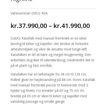
Varenummer (SKU):
N/A
Prisin
kr.
37.990,00
–
kr.
41.990,00
kr.37
til
CistA’s Katafalk med manuel fremtræk er en ideel
kr.41
løsning til kirker og kapeller, der ønsker at forbedre
arbejdsmiljøet og sikre de ansatte mod tunge løft.
Katafalken er let at køre og meget brugervenlig. Den
anbefales dog ikke til udendørsbrug, medmindre det er
på et plant og fast område.
Katafalken har en løftehøjde fra 38 cm til 126 cm,
hvilket giver en højdevandring på 88 cm. Vores Katafalk
med manuel fremtræk passer til Kistereoler med 2
hylder og findes i to bredder på 65 og 75 cm. En
bredde på 65 cm er ideel til kirker og kapeller med
vanskelig passage og smalle gange.