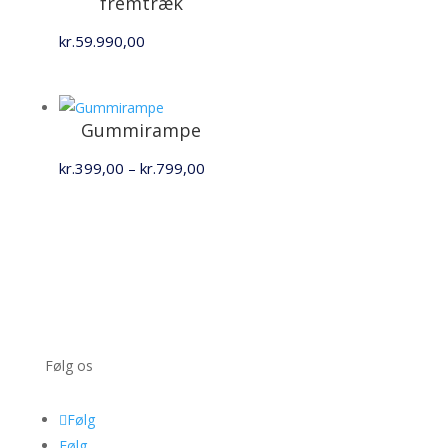
fremtræk
kr.
59.990,00
Gummirampe
Prisinterval:
kr.
399,00
–
kr.
799,00
kr.399,00
til
kr.799,00
Følg os
Følg
Følg