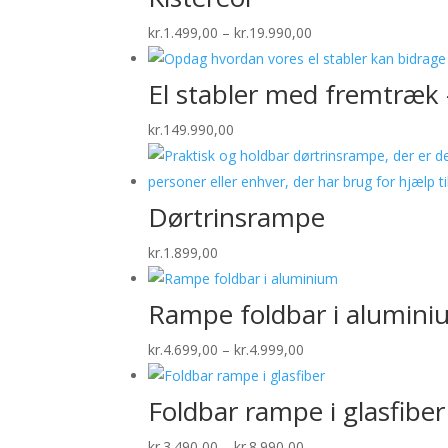
Prisinterval:
kr.
1.499,00
–
kr.
19.990,00
kr.1.499,00
til
El stabler med fremtræk
kr.19.990,00
kr.
149.990,00
Dørtrinsrampe
kr.
1.899,00
Rampe foldbar i alumin
Prisinterval:
kr.
4.699,00
–
kr.
4.999,00
kr.4.699,00
til
Foldbar rampe i glasfiber
kr.4.999,00
Prisinterval:
kr.
3.490,00
–
kr.
8.990,00