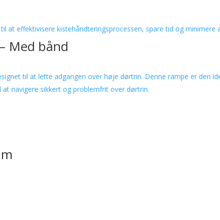
 – Med bånd
ium