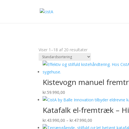
Viser 1–18 af 20 resultater
Kistevogn manuel fremt
kr.
59.990,00
Katafalk el-fremtræk – H
Prisinterval:
kr.
43.990,00
–
kr.
47.990,00
kr.43.990,00