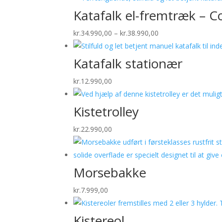
til
Katafalk el-fremtræk – C
kr.47.990,00
Prisinterval:
kr.
34.990,00
–
kr.
38.990,00
kr.34.990,00
til
Katafalk stationær
kr.38.990,00
kr.
12.990,00
Kistetrolley
kr.
22.990,00
Morsebakke
kr.
7.999,00
Kistereol