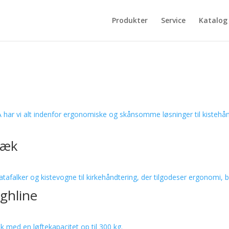
Produkter
Service
Katalog
ræk
ighline