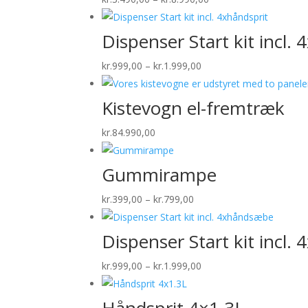
kr.3.490,00
til
Dispenser Start kit incl.
kr.8.990,00
Prisinterval:
kr.
999,00
–
kr.
1.999,00
kr.999,00
til
Kistevogn el-fremtræk
kr.1.999,00
kr.
84.990,00
Gummirampe
Prisinterval:
kr.
399,00
–
kr.
799,00
kr.399,00
til
Dispenser Start kit incl
kr.799,00
Prisinterval:
kr.
999,00
–
kr.
1.999,00
kr.999,00
til
Håndsprit 4×1.3L