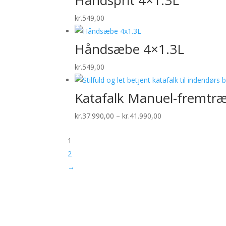
kr.1.999,00
kr.
549,00
Håndsæbe 4×1.3L
kr.
549,00
Katafalk Manuel-fremtræ
Prisinterval:
kr.
37.990,00
–
kr.
41.990,00
kr.37.990,00
1
til
2
kr.41.990,00
→