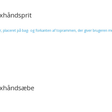
 4xhåndsprit
. 4xhåndsæbe