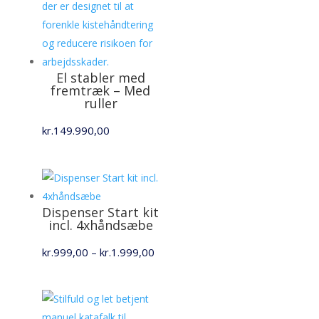
El stabler med
fremtræk – Med
ruller
kr.
149.990,00
Dispenser Start kit
incl. 4xhåndsæbe
Prisinterval:
kr.
999,00
–
kr.
1.999,00
kr.999,00
til
kr.1.999,00