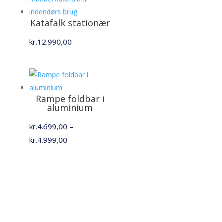
Katafalk stationær
kr.
12.990,00
Rampe foldbar i
aluminium
kr.
4.699,00
–
Prisinterval:
kr.
4.999,00
kr.4.699,00
til
kr.4.999,00