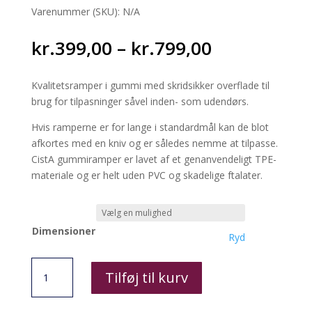
Varenummer (SKU):
N/A
Prisinterval
kr.
399,00
–
kr.
799,00
kr.399,00
til
Kvalitetsramper i gummi med skridsikker overflade til
kr.799,00
brug for tilpasninger såvel inden- som udendørs.
Hvis ramperne er for lange i standardmål kan de blot
afkortes med en kniv og er således nemme at tilpasse.
CistA gummiramper er lavet af et genanvendeligt TPE-
materiale og er helt uden PVC og skadelige ftalater.
Dimensioner
Ryd
Gummirampe
Tilføj til kurv
antal