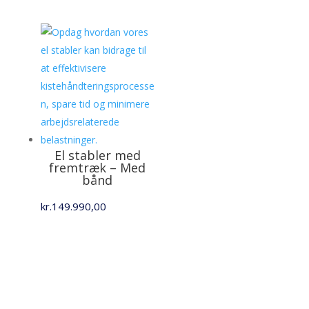
kr.4.699,00
til
kr.4.999,00
El stabler med
fremtræk – Med
bånd
kr.
149.990,00